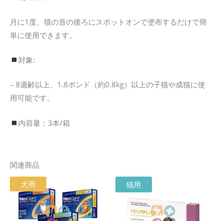
月に1度、猫の首の後ろにスポットオンで塗布するだけで簡
単に使用できます。
対象:
– 8週齢以上、1.8ポンド（約0.8kg）以上の子猫や成猫に使
用可能です。
内容量：
3
本
/
箱
関連商品
価
価
こ
こ
犬用
猫用
格
格
の
の
帯:
帯:
¥7,200
¥5,400
商
商
–
–