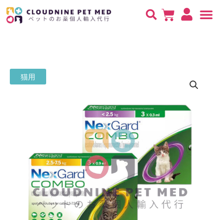
内
Cart
容
を
検
ス
索
キ
対
ッ
象:
価
猫用
プ
格
帯:
¥7,200
–
¥19,400