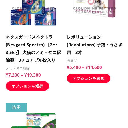
品
品
¥19,380
¥14,600
に
に
は
は
複
複
数
数
ネクスガードスペクトラ
レボリューション
の
の
(Nexgard Spectra) 【2〜
(Revolutions) 子猫・うさぎ
バ
バ
3.5kg】 犬猫のノミ・ダニ駆
用 3本
リ
リ
除薬 3チュアブル錠入り
医薬品
エ
エ
¥
5,400
–
¥
14,600
ノミ・ダニ駆除
ー
ー
¥
7,200
–
¥
19,380
シ
シ
オプションを選択
ョ
ョ
オプションを選択
ン
ン
が
が
価
こ
猫用
あ
あ
格
の
帯:
り
り
¥6,500
商
ま
ま
–