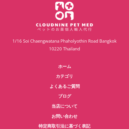
す。
き
き
オ
ま
ま
プ
す
す
シ
ョ
1/16 Soi Chaengwatana Phaholyothin Road Bangkok
ン
10220 Thailand
は
商
ホーム
品
ペ
カテゴリ
ー
よくあるご質問
ジ
ブログ
か
ら
当店について
選
お問い合わせ
択
特定商取引法に基づく表記
で