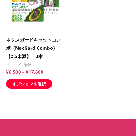
品
¥17,600
す。
す。
に
オ
オ
は
プ
プ
複
シ
シ
数
ョ
ョ
ネクスガードキャットコン
の
ン
ン
ボ（NexGard Combo）
バ
は
は
【2.5未満】 3本
リ
商
商
ノミ・ダニ駆除
エ
品
品
¥
6,500
–
¥
17,600
ー
ペ
ペ
シ
オプションを選択
ー
ー
ョ
ジ
ジ
ン
か
か
が
ら
ら
あ
選
選
り
択
択
ま
で
で