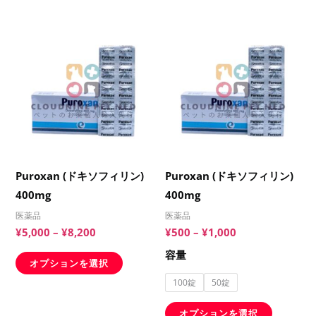
あ
あ
で
で
り
り
価
価
こ
こ
き
き
格
格
ま
ま
の
の
ま
ま
帯:
帯:
す。
す。
¥5,000
¥500
商
商
す
す
–
–
オ
オ
品
品
¥8,200
¥1,000
プ
プ
に
に
シ
シ
は
は
ョ
ョ
複
複
ン
ン
数
数
Puroxan (ドキソフィリン)
Puroxan (ドキソフィリン)
は
は
の
の
400mg
400mg
商
商
バ
バ
品
品
医薬品
医薬品
リ
リ
¥
5,000
–
¥
8,200
¥
500
–
¥
1,000
ペ
ペ
エ
エ
ー
ー
容量
ー
ー
オプションを選択
ジ
ジ
シ
シ
100錠
50錠
か
か
ョ
ョ
ら
ら
オプションを選択