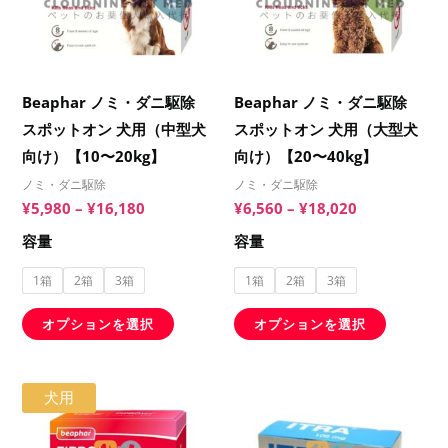
に
に
は
は
複
複
数
数
Beaphar ノミ・ダニ駆除
Beaphar ノミ・ダニ駆除
の
の
スポットオン 犬用（中型犬
スポットオン 犬用（大型犬
バ
バ
向け）【10〜20kg】
向け）【20〜40kg】
リ
リ
ノミ・ダニ駆除
ノミ・ダニ駆除
エ
エ
¥
5,980
–
¥
16,180
¥
6,560
–
¥
18,020
ー
ー
容量
容量
シ
シ
ョ
ョ
1箱
2箱
3箱
1箱
2箱
3箱
ン
ン
オプションを選択
オプションを選択
が
が
あ
あ
り
り
価
価
こ
こ
犬用
格
格
ま
ま
の
の
帯:
帯:
す。
す。
¥5,660
¥14,800