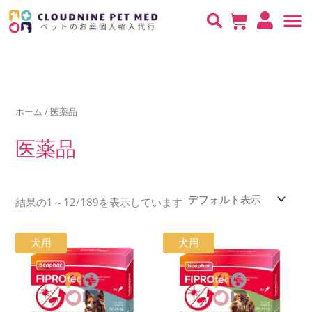
内
検
Cart
容
索
を
検
ス
索
キ
対
ッ
象:
ホーム
/ 医薬品
プ
医薬品
結果の1～12/189を表示しています
価
価
こ
こ
犬用
犬用
格
格
の
の
帯:
帯:
¥5,980
¥6,560
商
商
–
–
品
品
¥16,180
¥18,020