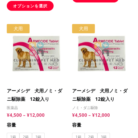
か
か
オプションを選択
ン
ン
ら
ら
が
が
選
選
あ
あ
価
価
こ
こ
犬用
犬用
択
択
格
格
り
り
の
の
で
で
帯:
帯:
ま
ま
¥4,500
¥4,500
商
商
き
き
–
–
す。
す。
品
品
ま
ま
¥12,000
¥12,000
オ
オ
に
に
す
す
プ
プ
は
は
シ
シ
複
複
ョ
ョ
数
数
アーメシデ 犬用ノミ・ダ
アーメシデ 犬用ノミ・ダ
ン
ン
の
の
ニ駆除薬 12錠入り
ニ駆除薬 12錠入り
は
は
バ
バ
商
商
医薬品
ノミ・ダニ駆除
リ
リ
¥
4,500
–
¥
12,000
¥
4,500
–
¥
12,000
品
品
エ
エ
ペ
ペ
容量
容量
ー
ー
ー
ー
シ
シ
1箱
2箱
3箱
1箱
2箱
3箱