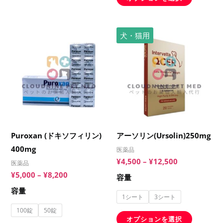
ン
ン
選
選
が
が
択
択
あ
あ
価
価
こ
こ
犬・猫用
で
で
格
格
り
り
の
の
き
き
帯:
帯:
ま
ま
¥5,000
¥4,500
商
商
ま
ま
–
–
す。
す。
品
品
す
す
¥8,200
¥12,500
オ
オ
に
に
プ
プ
は
は
シ
シ
複
複
ョ
ョ
数
数
Puroxan (ドキソフィリン)
アーソリン(Ursolin)250mg
ン
ン
の
の
400mg
は
は
医薬品
バ
バ
¥
4,500
–
¥
12,500
商
商
医薬品
リ
リ
¥
5,000
–
¥
8,200
品
品
容量
エ
エ
ペ
ペ
容量
ー
ー
1シート
3シート
ー
ー
シ
シ
100錠
50錠
ジ
ジ
オプションを選択
ョ
ョ