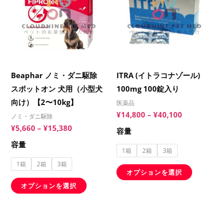
商
商
–
–
オ
オ
品
品
¥15,380
¥40,100
プ
プ
に
に
シ
シ
は
は
ョ
ョ
複
複
ン
ン
数
数
Beaphar ノミ・ダニ駆除
ITRA (イトラコナゾール)
は
は
の
の
スポットオン 犬用（小型犬
100mg 100錠入り
商
商
バ
バ
向け）【2〜10kg】
品
品
医薬品
リ
リ
¥
14,800
–
¥
40,100
ペ
ペ
ノミ・ダニ駆除
エ
エ
¥
5,660
–
¥
15,380
ー
ー
容量
ー
ー
ジ
ジ
容量
シ
シ
1箱
2箱
3箱
か
か
ョ
ョ
1箱
2箱
3箱
ら
ら
オプションを選択
ン
ン
選
選
オプションを選択
が
が
択
択
あ
あ
で
で
り
り
価
価
こ
こ