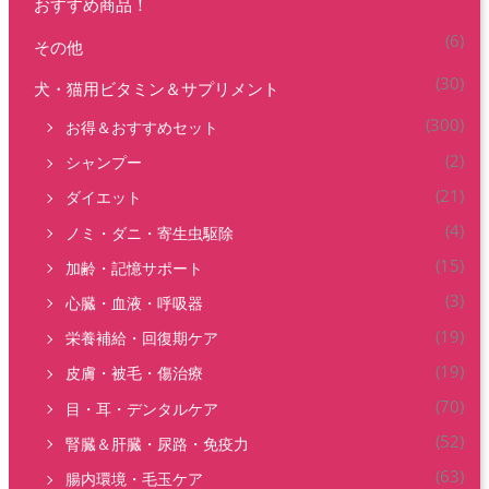
ー
ー
おすすめ商品！
ジ
ジ
(6)
その他
か
か
(30)
犬・猫用ビタミン＆サプリメント
ら
ら
選
選
(300)
お得＆おすすめセット
択
択
(2)
シャンプー
で
で
(21)
ダイエット
き
き
(4)
ノミ・ダニ・寄生虫駆除
ま
ま
(15)
加齢・記憶サポート
す
す
(3)
心臓・血液・呼吸器
(19)
栄養補給・回復期ケア
(19)
皮膚・被毛・傷治療
(70)
目・耳・デンタルケア
(52)
腎臓＆肝臓・尿路・免疫力
(63)
腸内環境・毛玉ケア