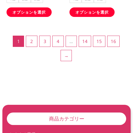
ジ
ジ
ョ
ョ
か
か
オプションを選択
オプションを選択
ン
ン
ら
ら
が
が
選
選
あ
あ
択
択
り
り
1
2
3
4
…
14
15
16
で
で
ま
ま
き
き
す。
す。
→
ま
ま
オ
オ
す
す
プ
プ
シ
シ
ョ
ョ
ン
ン
は
は
商
商
品
品
商品カテゴリー
ペ
ペ