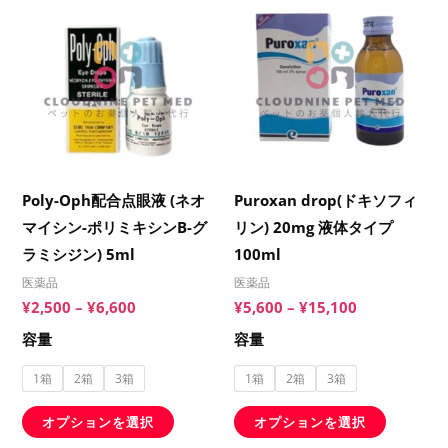
き
き
格
格
ま
ま
の
の
ま
ま
帯:
帯:
す。
す。
¥2,500
¥5,600
商
商
す
す
–
–
オ
オ
品
品
¥6,600
¥15,100
プ
プ
に
に
シ
シ
は
は
ョ
ョ
複
複
ン
ン
数
数
Poly-Oph配合点眼液 (ネオ
Puroxan drop(ドキソフィ
は
は
の
の
マイシン-ポリミキシンB-グ
リン) 20mg 液体タイプ
商
商
バ
バ
ラミシジン) 5ml
100ml
品
品
リ
リ
ペ
ペ
医薬品
医薬品
エ
エ
¥
2,500
–
¥
6,600
¥
5,600
–
¥
15,100
ー
ー
ー
ー
ジ
ジ
容量
容量
シ
シ
か
か
ョ
ョ
1箱
2箱
3箱
1箱
2箱
3箱
ら
ら
ン
ン
選
選
オプションを選択
オプションを選択
が
が
択
択